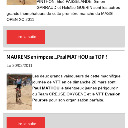
PINTHON, hloé PASSELANDE, Simon
GARRAUD et Héloïse GUERIN sont les autres
grands triomphateurs de cette première manche du MASSI
OPEN XC 2011
Lire la suite
MAURENS en impose...Paul MATHOU au TOP !
Le 20/03/2011
Les deux grands vainqueurs de cette magnifique
journée de VTT en ce dimanche 20 mars sont
Paul MATHOU
le talentueux jeunes périgourdin
du Team CREUSE OXYGENE et le
VTT Evasion
Pourpre
pour son organisation parfaite.
Lire la suite