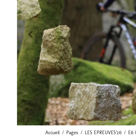
Accueil
Pages
LES EPREUVES'26
E6 