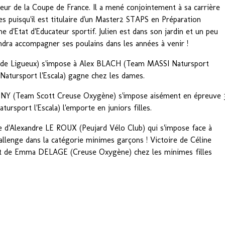
eur de la Coupe de France. Il a mené conjointement à sa carrière
es puisqu'il est titulaire d'un Master2 STAPS en Préparation
 d'Etat d'Educateur sportif. Julien est dans son jardin et un peu
iendra accompagner ses poulains dans les années à venir !
x de Ligueux) s'impose à Alex BLACH (Team MASSI Natursport
atursport l'Escala) gagne chez les dames.
 NY (Team Scott Creuse Oxygène) s'impose aisément en épreuve 
port l'Escala) l'emporte en juniors filles.
ire d'Alexandre LE ROUX (Peujard Vélo Club) qui s'impose face à
hallenge dans la catégorie minimes garçons ! Victoire de Céline
t de Emma DELAGE (Creuse Oxygène) chez les minimes filles