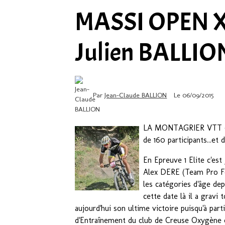
MASSI OPEN 
Julien BALLION 
Par
Jean-Claude BALLION
Le 06/09/2015
LA MONTAGRIER VTT 6èm
de 160 participants...et
En Epreuve 1 Elite c'es
Alex DERE (Team Pro Fe
les catégories d'âge dep
cette date là il a gravi 
aujourd'hui son ultime victoire puisqu'à parti
d'Entraînement du club de Creuse Oxygène