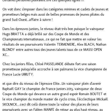
certaines personnes pouvaient lire ces quelques lignes !!!!
On voit donc s'imposer dans les catégories minimes et cadets de jeunes et
prometteurs belges mais aussi de belles promesses de jeunes pilotes du
grand Sud-Ouest...affaire à suivre !
Dans les épreuves juniors, le niveau était trés bon puisque le vainqueur
Hugo BRIATTA a déjà brillé sur des Coupe de Monde et des
Championnats internationaux...ce qui ne fait que mettre en valeur les
résultats de ses poursuivants Valentin TERMENIERE, Alex BLACH, Nathan
BLONDY entre autres tous des jeunes talents issus de ce MASSI OPEN
XC...
Chez les juniors filles, Chloé PASSELANDE débute fort une saison
prometteuse puisqu'elle accroche à son palmares la vice championne de
France Lucie URRUTY.
et que dire du niveau de l'épreuve Elite...Un vainqueur plein d'avenir
Raphaël GAY le champion de France juniors 2013, vainqueur de deux
Coupe du Monde qui devance un autre grand espoir Romain BOUTET et
le vice champion du monde master de cyclo cross, l'écclectique Mickaël
SKOLNICK....ceci dit celà donne toute la valeur des places de leurs
poursuivants avec un Fabien MANFE de retour au plus haut niveau, au