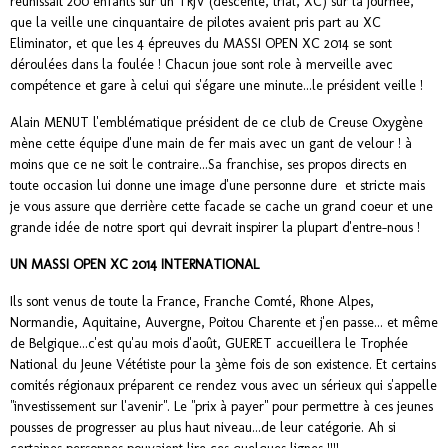
réunissait 200 enfants sur un TRJV (descente, trial, XC) sur la journée,
que la veille une cinquantaire de pilotes avaient pris part au XC
Eliminator, et que les 4 épreuves du MASSI OPEN XC 2014 se sont
déroulées dans la foulée ! Chacun joue sont role à merveille avec
compétence et gare à celui qui s'égare une minute...le président veille !
Alain MENUT l'emblématique président de ce club de Creuse Oxygène
mène cette équipe d'une main de fer mais avec un gant de velour ! à
moins que ce ne soit le contraire...Sa franchise, ses propos directs en
toute occasion lui donne une image d'une personne dure et stricte mais
je vous assure que derrière cette facade se cache un grand coeur et une
grande idée de notre sport qui devrait inspirer la plupart d'entre-nous !
UN MASSI OPEN XC 2014 INTERNATIONAL
Ils sont venus de toute la France, Franche Comté, Rhone Alpes,
Normandie, Aquitaine, Auvergne, Poitou Charente et j'en passe... et même
de Belgique...c'est qu'au mois d'août, GUERET accueillera le Trophée
National du Jeune Vététiste pour la 3ème fois de son existence. Et certains
comités régionaux préparent ce rendez vous avec un sérieux qui s'appelle
"investissement sur l'avenir". Le "prix à payer" pour permettre à ces jeunes
pousses de progresser au plus haut niveau...de leur catégorie. Ah si