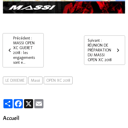
Précédent :
Suivant :
MASSI OPEN
RÉUNION DE
XC GUERET
PRÉPARATION
2018 : les
DU MASSI
engagements
OPEN XC 2018
sont e...
LE DIXIEME
Massi
OPEN XC 2018
Partager
Facebook
X
Email
Accueil