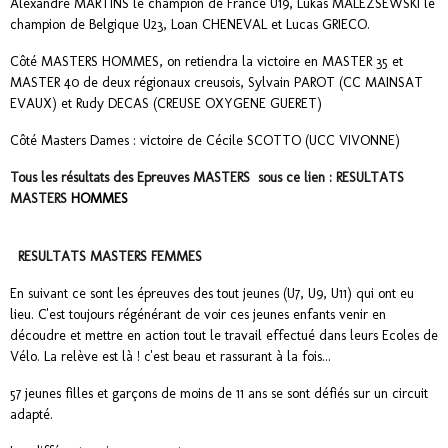
Alexandre MARTINS le champion de France U19, Lukas MALEZSEWSKI le
champion de Belgique U23, Loan CHENEVAL et Lucas GRIECO.
Côté MASTERS HOMMES, on retiendra la victoire en MASTER 35 et
MASTER 40 de deux régionaux creusois, Sylvain PAROT (CC MAINSAT
EVAUX) et Rudy DECAS (CREUSE OXYGENE GUERET)
Côté Masters Dames : victoire de Cécile SCOTTO (UCC VIVONNE)
Tous les résultats des Epreuves MASTERS sous ce lien : RESULTATS
MASTERS
HOMMES
RESULTATS MASTERS FEMMES
En suivant ce sont les épreuves des tout jeunes (U7, U9, U11) qui ont eu
lieu. C'est toujours régénérant de voir ces jeunes enfants venir en
découdre et mettre en action tout le travail effectué dans leurs Ecoles de
Vélo. La relève est là ! c'est beau et rassurant à la fois...
57 jeunes filles et garçons de moins de 11 ans se sont défiés sur un circuit
adapté.