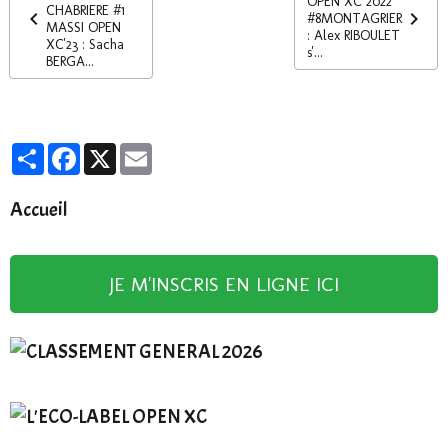
OPEN XC 2022
CHABRIERE #1
#8MONTAGRIER
MASSI OPEN
: Alex RIBOULET
XC'23 : Sacha
s'...
BERGA...
Partager
Facebook
X
Email
Accueil
JE M'INSCRIS EN LIGNE ICI