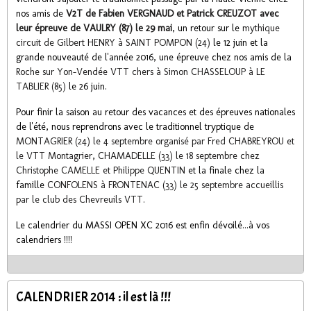
nos amis de
V2T de Fabien VERGNAUD et Patrick CREUZOT avec
leur épreuve de VAULRY (87) le 29 mai
, un retour sur le
mythique
circuit de Gilbert HENRY à SAINT POMPON (24)
le 12 juin et la
grande nouveauté de l'année 2016, une épreuve chez nos amis de la
Roche sur Yon-Vendée VTT chers à Simon CHASSELOUP à LE
TABLIER (85)
le 26 juin.
Pour finir la saison au retour des vacances et des épreuves nationales
de l'été, nous reprendrons avec le traditionnel tryptique de
MONTAGRIER (24) le 4 septembre organisé par Fred CHABREYROU et
le VTT Montagrier
,
CHAMADELLE (33) le 18 septembre chez
Christophe CAMELLE et Philippe QUENTIN
et la finale chez la
famille
CONFOLENS à FRONTENAC (33) le 25 septembre accueillis
par le club des Chevreuils VTT.
Le calendrier du MASSI OPEN XC 2016 est enfin dévoilé...à vos
calendriers !!!!
CALENDRIER 2014 : il est là !!!